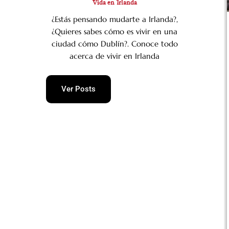
Vida en Irlanda
¿Estás pensando mudarte a Irlanda?,
¿Quieres sabes cómo es vivir en una
Vida en Irlanda
Blog
ciudad cómo Dublín?. Conoce todo
14 January 2018
02 October 2025
acerca de vivir en Irlanda
Cómo moverte
Cómo llegar a
en transporte en
Dublín desde el
Dublín
aeropuerto
Ver Posts
En algún
La primera
momento sabía
pregunta que
que llegaría el
solemos hacernos
momento de
cuando llegamos
hablar del
a un aeropuerto
transporte en
de una ciudad
Dublín. Como
nueva es: ¿Cómo...
todos los que...