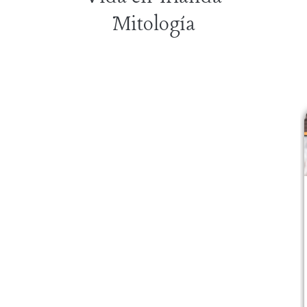
Mitología
Blog
Blog
02 January 2018
06 October 2025
Castle Leap, el
Galway la joya
castillo más
Bohemia del
embrujado de
Atlántico
Europa (y del
Galway no se