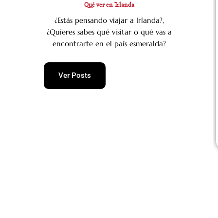
mundo!)
Qué ver en Irlanda
visita. Galway se
Debo admitir que
vive. La música
¿Estás pensando viajar a Irlanda?,
visitar Castle Leap
callejera surge en
¿Quieres sabes qué visitar o qué vas a
es algo que
cada rincón. Los
encontrarte en el país esmeralda?
siempre quise
puestos del
hacer. Siempre
mercado...
Ver Posts
me han gustado
las historias...
Leer Post
Leer Post