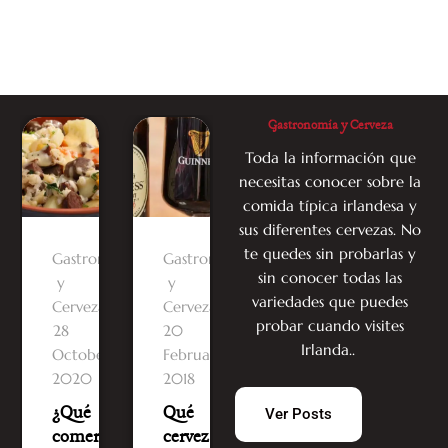
Gastronomía y Cerveza
Toda la información que
necesitas conocer sobre la
comida típica irlandesa y
sus diferentes cervezas. No
te quedes sin probarlas y
omía
Gastronomía
Gastronomía
Gastronomía
Gastron
sin conocer todas las
y
y
y
y
variedades que puedes
Cerveza
Cerveza
Cerveza
Cerveza
probar cuando visites
28
20
08
28
Irlanda..
y
October
February
February
October
2020
2018
2024
2020
¿Qué
Qué
Comer
¿Qué
Ver Posts
comer
cervezas
barato
comer