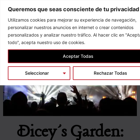
Skip
Queremos que seas consciente de tu privacidad
to
content
Utilizamos cookies para mejorar su experiencia de navegación,
personalizar nuestros anuncios en internet o crear contenidos
personalizados y analizar nuestro tráfico. Al hacer clic en "Acept
todo", acepta nuestro uso de cookies.
Home
/
Qué ver en Irlanda
/ Dicey´s Garden: Amado y odiado a
Aceptar Todas
partes iguales
Seleccionar
Rechazar Todas
Dicey´s Garden: