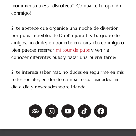
monumento a esta discoteca? ¡Comparte tu opinión
conmigo!
Si te apetece que organice una noche de diversión
por pubs increíbles de Dublín para ti y tu grupo de
amigos, no dudes en ponerte en contacto conmigo o
bien puedes reservar
mi tour de pubs
y venir a
conocer diferentes pubs y pasar una buena tarde:
Si te interesa saber más, no dudes en seguirme en mis
redes sociales, en donde comparto curiosidades, mi
día a día y novedades sobre Irlanda
T
I
Y
T
F
r
n
o
i
a
i
s
u
k
c
p
t
t
t
e
a
a
u
o
b