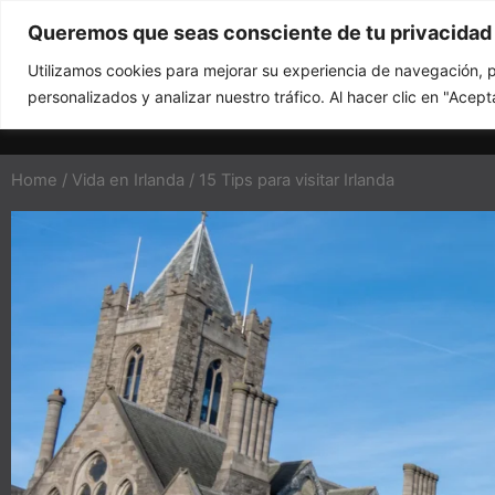
Skip
Queremos que seas consciente de tu privacidad
to
In
content
Utilizamos cookies para mejorar su experiencia de navegación, p
personalizados y analizar nuestro tráfico. Al hacer clic en "Acep
Home
/
Vida en Irlanda
/ 15 Tips para visitar Irlanda