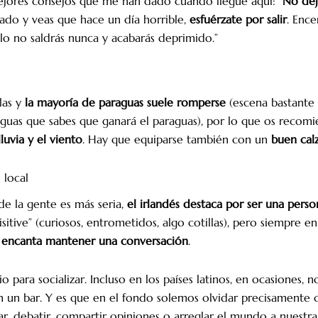
ejores consejos que me han dado cuando llegué aquí: “
No deje
sado y veas que hace un día horrible,
esfuérzate por salir
. Ence
llo no saldrás nunca y acabarás deprimido.”
las y
la mayoría de paraguas suele romperse
(escena bastante 
guas que sabes que ganará el paraguas), por lo que os recomi
luvia y el viento
. Hay que equiparse también con un
buen cal
 local
de la gente es más seria,
el irlandés destaca por ser una perso
itive” (curiosos, entrometidos, algo cotillas), pero siempre en
s encanta mantener una conversación
.
tio para socializar. Incluso en los países latinos, en ocasiones, 
n un bar. Y es que en el fondo solemos olvidar precisamente 
r, debatir, compartir opiniones o arreglar el mundo a nuestr