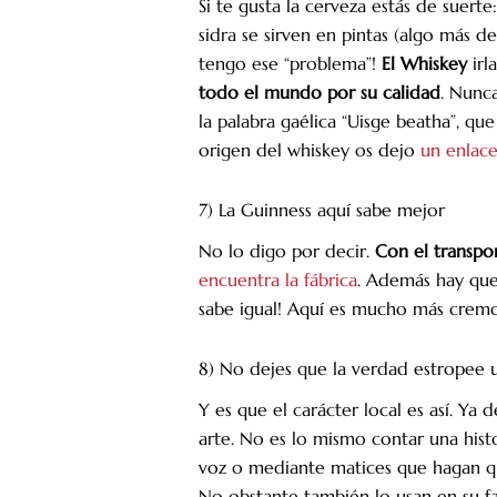
Si te gusta la cerveza estás de suerte
sidra se sirven en pintas (algo más d
tengo ese “problema”!
El Whiskey
irl
todo el mundo por su calidad
. Nunc
la palabra gaélica “Uisge beatha”, qu
origen del whiskey os dejo
un enlace
7) La Guinness aquí sabe mejor
No lo digo por decir.
Con el transpor
encuentra la fábrica
. Además hay que
sabe igual! Aquí es mucho más cremo
8) No dejes que la verdad estropee 
Y es que el carácter local es así. Ya
arte. No es lo mismo contar una hist
voz o mediante matices que hagan que
No obstante también lo usan en su fa