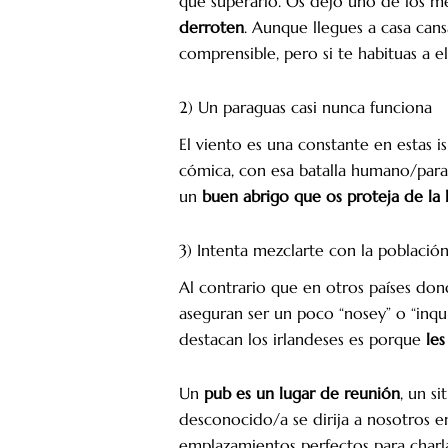
que superarlo. Os dejo uno de los m
derroten
. Aunque llegues a casa can
comprensible, pero si te habituas a e
2) Un paraguas casi nunca funciona
El viento es una constante en estas is
cómica, con esa batalla humano/para
un
buen abrigo que os proteja de la l
3) Intenta mezclarte con la población
Al contrario que en otros países don
aseguran ser un poco “nosey” o “inquis
destacan los irlandeses es porque
le
Un
pub es un lugar de reunión
, un si
desconocido/a se dirija a nosotros e
emplazamientos perfectos para charla