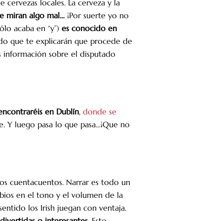
e cervezas locales. La cerveza y la
te miran algo mal…
¡Por suerte yo no
sólo acaba en “y”)
es conocido en
ado que te explicarán que procede de
ás información sobre el disputado
encontraréis en Dublín
,
donde se
e. Y luego pasa lo que pasa…¡Que no
rios cuentacuentos. Narrar es todo un
bios en el tono y el volumen de la
ntido los Irish juegan con ventaja.
divertidas o interesantes
. Esto,