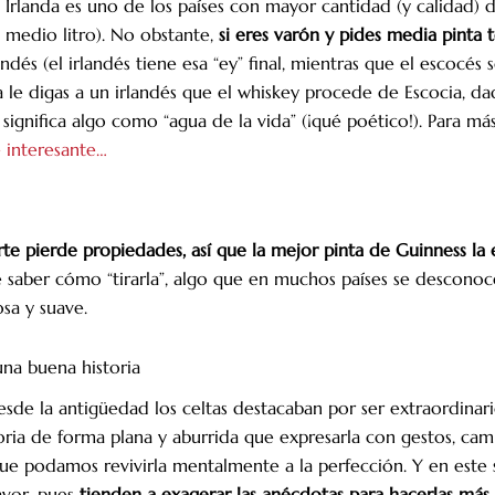
: Irlanda es uno de los países con mayor cantidad (y calidad) d
e medio litro). No obstante,
si eres varón y pides media pinta 
andés (el irlandés tiene esa “ey” final, mientras que el escocés 
a le digas a un irlandés que el whiskey procede de Escocia, d
e significa algo como “agua de la vida” (¡qué poético!). Para m
 interesante…
te pierde propiedades, así que la mejor pinta de Guinness la 
 saber cómo “tirarla”, algo que en muchos países se desconoc
sa y suave.
una buena historia
 desde la antigüedad los celtas destacaban por ser extraordina
oria de forma plana y aburrida que expresarla con gestos, cam
 podamos revivirla mentalmente a la perfección. Y en este se
vor, pues
tienden a exagerar las anécdotas para hacerlas más 