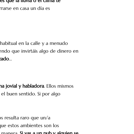
s que la lluvia o el clima te
rrarse en casa un día es
habitual en la calle y a menudo
endo que invirtáis algo de dinero en
zado
…
na jovial y habladora
. Ellos mismos
 el buen sentido. Si por algo
nos resulta raro que un/a
que estos ambientes son los
a manera.
Si vas a un pub y alguien se