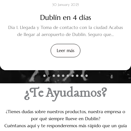
06 October 2025
07 August 2020
30 January 2025
Galway la joya Bohemia del Atlántico
15 Tips para visitar Irlanda
Dublín en 4 días
Dia 1. Llegada y Toma de contacto con la ciudad Acabas
Galway no se visita. Galway se vive. La música callejera
¿Cómo sobrevivir en Irlanda? Te dejo los 15 tips más
importantes del manual básico de supervivencia y...
surge en cada rincón. Los puestos del mercado...
de llegar al aeropuerto de Dublín. Seguro que...
Leer más
Leer más
Leer más
Leer más
Leer más
Leer más
Leer más
Leer más
Leer más
Leer más
Leer más
Leer más
¿Te Ayudamos?
¿Tienes dudas sobre nuestros productos, nuestra empresa o
por qué siempre llueve en Dublín?
Cuéntanos aquí y te responderemos más rápido que un guía