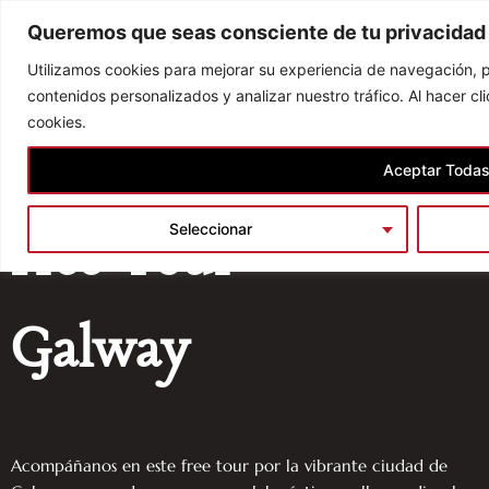
Skip
Queremos que seas consciente de tu privacidad
to
content
Utilizamos cookies para mejorar su experiencia de navegación, p
contenidos personalizados y analizar nuestro tráfico. Al hacer c
cookies.
Aceptar Toda
Home
/
Tours
/
Free Tour
/ Free Tour Galway
Seleccionar
Free Tour
Galway
Acompáñanos en este free tour por la vibrante ciudad de