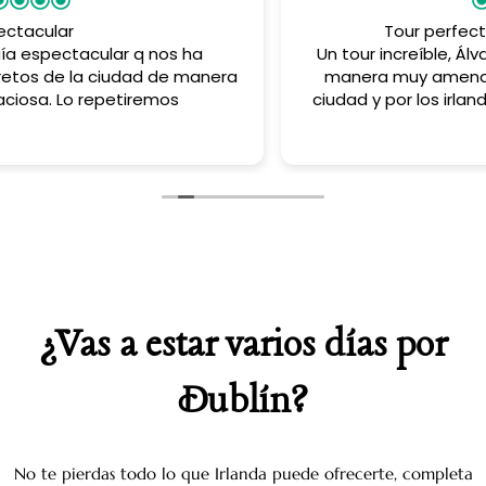
Tour perfecto para conocer Dublín
Un tour increíble, Álvaro te explica la historia de una
manera muy amena y te contagia su amor por la
ciudad y por los irlandeses; incluso a mi adolescente
de 15 años le encantó. Totalmente recomendable, si
Leer más
nos hubiera dado tiempo hubiéramos hecho algún
otro tour con Irlanda Oculta.
¿Vas a estar varios días por
Dublín?
No te pierdas todo lo que Irlanda puede ofrecerte, completa